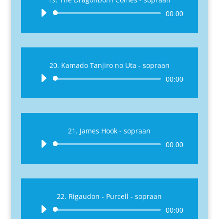
Audiospeler
00:00
20. Kamado Tanjiro no Uta - sopraan
Audiospeler
00:00
21. James Hook - sopraan
Audiospeler
00:00
22. Rigaudon - Purcell - sopraan
Audiospeler
00:00