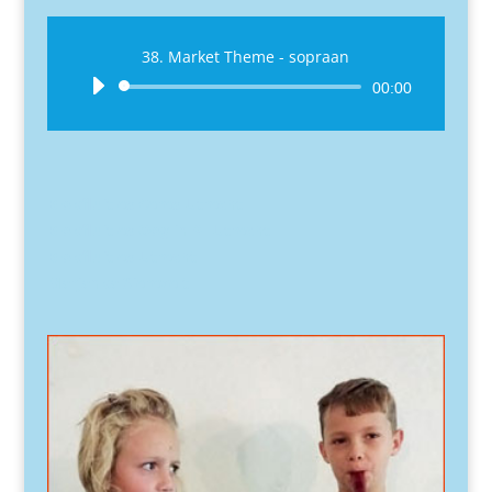
38. Market Theme - sopraan
Audiospeler
00:00
Blokfluitles Ceres Utrecht
Blokfluitles Oog in Al Utrecht
Blokfluitles Utrecht
Marjanka Sierevelt