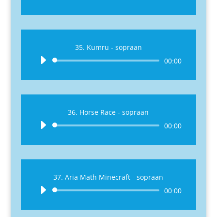
35. Kumru - sopraan
Audiospeler
00:00
36. Horse Race - sopraan
Audiospeler
00:00
37. Aria Math Minecraft - sopraan
Audiospeler
00:00