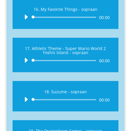
16. My Favorite Things - sopraan
Audiospeler
00:00
17. Athletic Theme - Super Mario World 2
Yoshis Island - sopraan
Audiospeler
00:00
18. Suzume - sopraan
Audiospeler
00:00
19. The Dragonborn Comes - sopraan