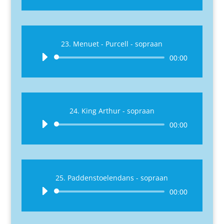
23. Menuet - Purcell - sopraan
Audiospeler
00:00
24. King Arthur - sopraan
Audiospeler
00:00
25. Paddenstoelendans - sopraan
Audiospeler
00:00