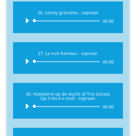
26. Lonely grandma - sopraan
Audiospeler
00:00
27. La nuit Rameau - sopraan
Audiospeler
00:00
30. Hotteterre op de vlucht of Trio Sonata
Op.3 No.4 e-moll - sopraan
Audiospeler
00:00